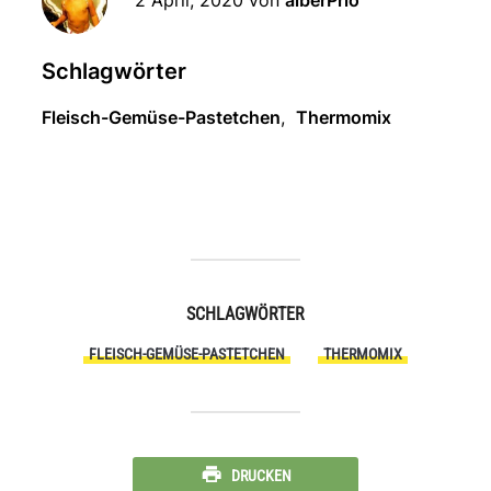
2 April, 2020
von
alberPrio
Schlagwörter
Fleisch-Gemüse-Pastetchen
,
Thermomix
SCHLAGWÖRTER
FLEISCH-GEMÜSE-PASTETCHEN
THERMOMIX
DRUCKEN