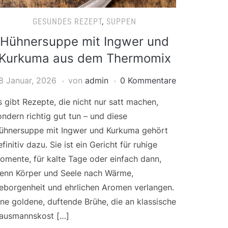
GESUNDES REZEPT
,
SUPPEN
Hühnersuppe mit Ingwer und
Kurkuma aus dem Thermomix
8 Januar, 2026
von
admin
0 Kommentare
s gibt Rezepte, die nicht nur satt machen,
ondern richtig gut tun – und diese
ühnersuppe mit Ingwer und Kurkuma gehört
efinitiv dazu. Sie ist ein Gericht für ruhige
omente, für kalte Tage oder einfach dann,
enn Körper und Seele nach Wärme,
eborgenheit und ehrlichen Aromen verlangen.
ine goldene, duftende Brühe, die an klassische
ausmannskost […]