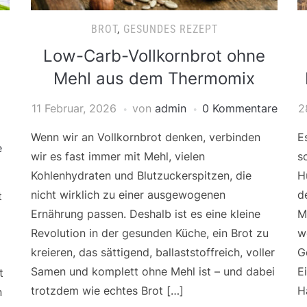
BROT
,
GESUNDES REZEPT
Low-Carb-Vollkornbrot ohne
Mehl aus dem Thermomix
11 Februar, 2026
von
admin
0 Kommentare
2
Wenn wir an Vollkornbrot denken, verbinden
E
e
wir es fast immer mit Mehl, vielen
s
Kohlenhydraten und Blutzuckerspitzen, die
H
nicht wirklich zu einer ausgewogenen
d
t
Ernährung passen. Deshalb ist es eine kleine
M
Revolution in der gesunden Küche, ein Brot zu
w
kreieren, das sättigend, ballaststoffreich, voller
G
Samen und komplett ohne Mehl ist – und dabei
E
t
trotzdem wie echtes Brot […]
H
n