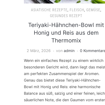
ASIATISCHE REZEPTE
,
FLEISCH
,
GEMÜSE
,
GESUNDES REZEPT
Teriyaki-Hähnchen-Bowl mit
Honig und Reis aus dem
Thermomix
2 März, 2026
von
admin
0 Kommentar
Wenn ein einfaches Rezept zu einem wirklich
besonderen Gericht wird, dann liegt das meis
am perfekten Zusammenspiel der Aromen.
Genau das bietet diese Teriyaki-Hähnchen-
Bowl mit Honig und Reis: eine harmonische
Balance aus süß, salzig und einer feinen, leich
säuerlichen Note, die den Gaumen vom erste