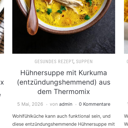
GESUNDES REZEPT
,
SUPPEN
Hühnersuppe mit Kurkuma
ix
(entzündungshemmend) aus
dem Thermomix
e
5 Mai, 2026
von
admin
0 Kommentare
Wohlfühlküche kann auch funktional sein, und
W
diese entzündungshemmende Hühnersuppe mit
W