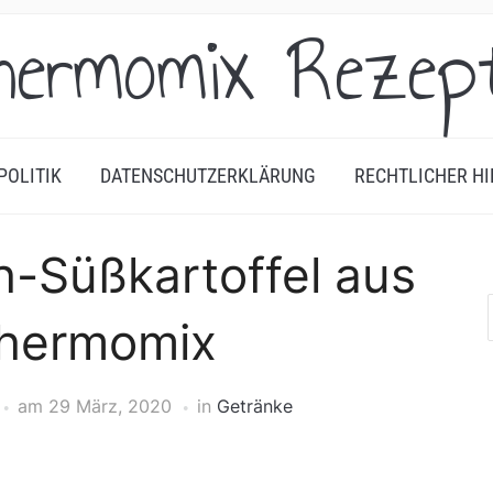
hermomix Rezep
POLITIK
DATENSCHUTZERKLÄRUNG
RECHTLICHER HI
h-Süßkartoffel aus
hermomix
am
29 März, 2020
in
Getränke