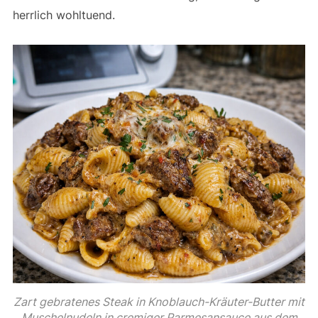
herrlich wohltuend.
Zart gebratenes Steak in Knoblauch-Kräuter-Butter mit
Muschelnudeln in cremiger Parmesansauce aus dem