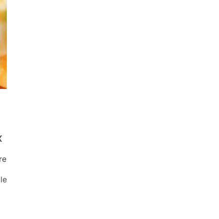
x
re
le