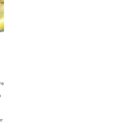
re
h
er