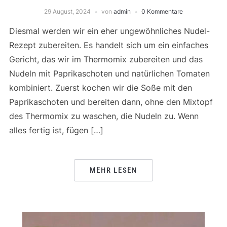
29 August, 2024
von
admin
0 Kommentare
Diesmal werden wir ein eher ungewöhnliches Nudel-
Rezept zubereiten. Es handelt sich um ein einfaches
Gericht, das wir im Thermomix zubereiten und das
Nudeln mit Paprikaschoten und natürlichen Tomaten
kombiniert. Zuerst kochen wir die Soße mit den
Paprikaschoten und bereiten dann, ohne den Mixtopf
des Thermomix zu waschen, die Nudeln zu. Wenn
alles fertig ist, fügen […]
MEHR LESEN