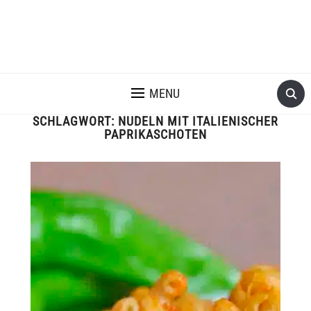
MENU
SCHLAGWORT:
NUDELN MIT ITALIENISCHER
PAPRIKASCHOTEN