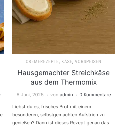
CREMEREZEPTE
,
KÄSE
,
VORSPEISEN
Hausgemachter Streichkäse
aus dem Thermomix
e
6 Juni, 2025
von
admin
0 Kommentare
Liebst du es, frisches Brot mit einem
ie
besonderen, selbstgemachten Aufstrich zu
genießen? Dann ist dieses Rezept genau das