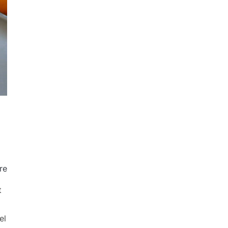
re
t
el